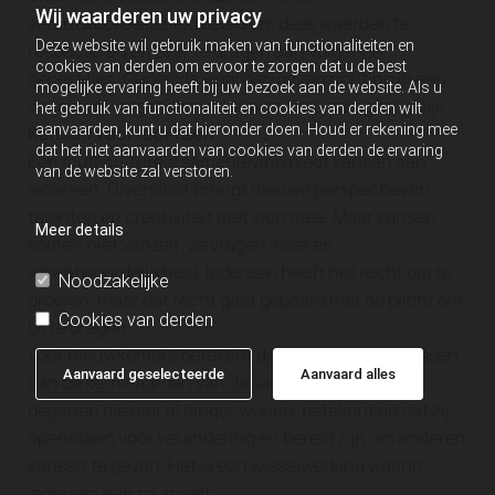
Wij waarderen uw privacy
verantwoordelijkheid delen om deze waarden te
Deze website wil gebruik maken van functionaliteiten en
respecteren en over te dragen aan volgende
cookies van derden om ervoor te zorgen dat u de best
generaties. Gedeelde waarden geven richting in een
mogelijke ervaring heeft bij uw bezoek aan de website. Als u
wereld vol verschillen en maken verbinding mogelijk.
het gebruik van functionaliteit en cookies van derden wilt
aanvaarden, kunt u dat hieronder doen. Houd er rekening mee
Kansen voor iedereen
dat het niet aanvaarden van cookies van derden de ervaring
Een multiculturele samenleving biedt kansen aan
van de website zal verstoren.
iedereen. Diversiteit brengt nieuwe perspectieven,
talenten en creativiteit met zich mee. Maar kansen
Meer details
komen niet vanzelf; ze vragen inzet en
verantwoordelijkheid. Iedereen heeft het recht om te
Noodzakelijke
groeien, maar dat recht gaat gepaard met de plicht om
Cookies van derden
bij te dragen.
Voor nieuwkomers betekent dit dat zij zich aanpassen
Aanvaard geselecteerde
Aanvaard alles
aan de kernwaarden van de samenleving. Voor
degenen die hier al langer wonen, betekent dit dat zij
openstaan voor verandering en bereid zijn om anderen
kansen te geven. Het is een wisselwerking waarin
iedereen een rol speelt.