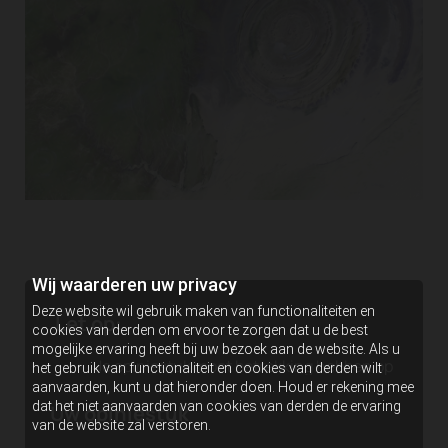
Wij waarderen uw privacy
Deze website wil gebruik maken van functionaliteiten en
Let op:
cookies van derden om ervoor te zorgen dat u de best
mogelijke ervaring heeft bij uw bezoek aan de website. Als u
Je opiniestuk moet betrekking hebben op
het gebruik van functionaliteit en cookies van derden wilt
aanvaarden, kunt u dat hieronder doen. Houd er rekening mee
liberale thema's
dat het niet aanvaarden van cookies van derden de ervaring
Uw opiniestuk
Houd het constructief en respectvol
van de website zal verstoren.
Minimale lengte: 500 woorden