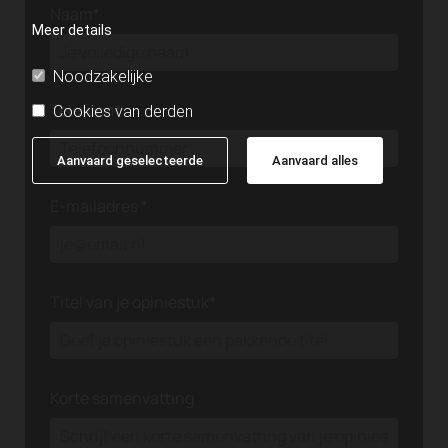
Naam*
We beoordelen elke inzending en nemen
Meer details
binnen 5 werkdagen contact op
Noodzakelijke
Telefoon*
Cookies van derden
Aanvaard geselecteerde
Aanvaard alles
E-mailadres *
Titel van je opiniestuk*
Korte samenvatting