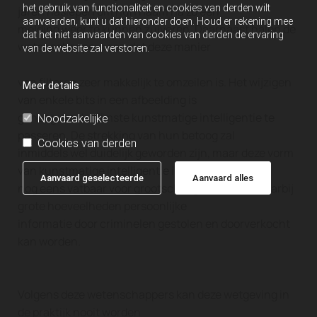
het gebruik van functionaliteit en cookies van derden wilt
jaren naslepen om hun naam na zo een
aanvaarden, kunt u dat hieronder doen. Houd er rekening mee
melding weer te kunnen zuiveren. Daarnaast halen de
dat het niet aanvaarden van cookies van derden de ervaring
wetenschappers aan dat deze manier
van de website zal verstoren.
van filteren zeer makkelijk te omzeilen is. Het wijzigen
Meer details
van enkele bits in een afbeelding is
genoeg om de slimste kunstmatige intelligentie te
Noodzakelijke
passeren. De strekking van hun betoog zal
Cookies van derden
inmiddels wel duidelijk geworden zijn, maar deze vorm
van kunstmatige intelligentie is ook
Aanvaard geselecteerde
Aanvaard alles
nog eens vatbaar voor grootschalige dataleks, waarbij
grote hoeveelheden persoonlijke
informatie door criminelen gestolen en doorverkocht
kan worden.
Volgens deze wetenschappers kan deze wetgeving in
de praktijk nooit worden