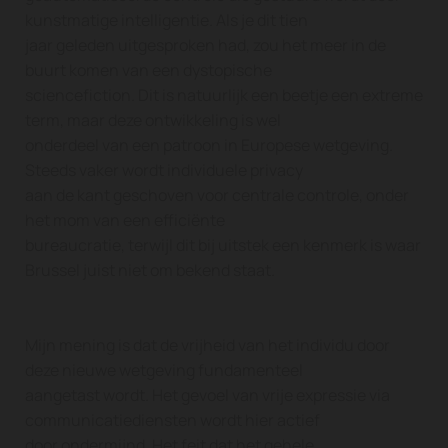
kunstmatige intelligentie. Als je dit tien
jaar geleden uitgesproken had, zou het meer in de
buurt komen van een dystopische
sciencefiction. Dit is natuurlijk een beetje een extreme
term, maar deze ontwikkeling is wel
onderdeel van een patroon in Europese wetgeving.
Steeds vaker wordt individuele privacy
aan de kant geschoven voor centrale controle, onder
het mom van een efficiënte
bureaucratie, terwijl dit bij uitstek een kenmerk is waar
Brussel juist niet om bekend staat.
Mijn mening is dat de vrijheid van het individu door
deze nieuwe wetgeving fundamenteel
aangetast wordt. Het gevoel van vrije expressie via
communicatiediensten wordt hier actief
door ondermijnd. Het feit dat het gehele