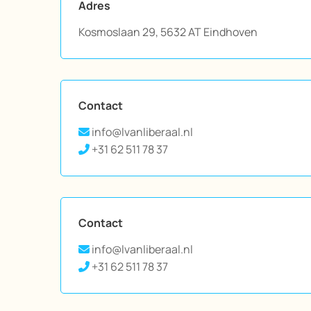
Adres
Kosmoslaan 29, 5632 AT Eindhoven
Contact
info@lvanliberaal.nl

+31 62 511 78 37

Contact
info@lvanliberaal.nl

+31 62 511 78 37
