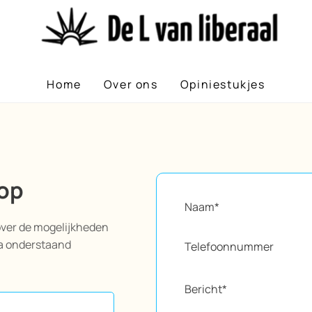
Home
Over ons
Opiniestukjes
op
over de mogelijkheden
ia onderstaand