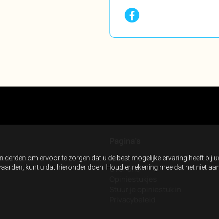
Pagina's
liberaal.nl
Home
n derden om ervoor te zorgen dat u de best mogelijke ervaring heeft bij 
anvaarden, kunt u dat hieronder doen. Houd er rekening mee dat het niet 
Over ons
Opiniestukjes
Stuur je opiniestuk in
Privacybeleid