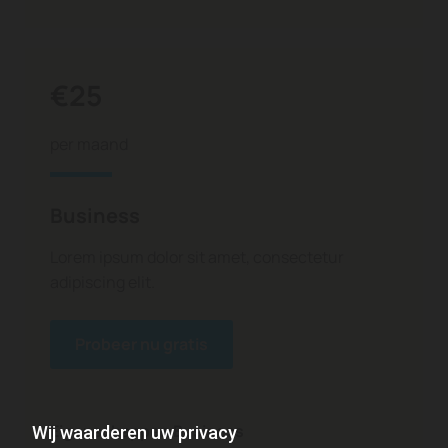
€25
per maand
Business
Lorem ipsum dolor sit amet, consectetur
adipiscing elit.
Probeer nu gratis
Eigenschappen Business
Wij waarderen uw privacy