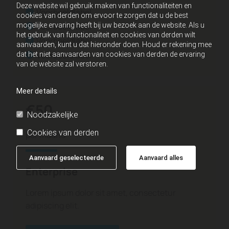
Deze website wil gebruik maken van functionaliteiten en
Voorbeeldlabel
cookies van derden om ervoor te zorgen dat u de best
Voorbeeldlabel
mogelijke ervaring heeft bij uw bezoek aan de website. Als u
het gebruik van functionaliteit en cookies van derden wilt
Voorbeeldlabel
aanvaarden, kunt u dat hieronder doen. Houd er rekening mee
Voorbeeldlabel
dat het niet aanvaarden van cookies van derden de ervaring
van de website zal verstoren.
Meer details
€50
Noodzakelijke
Cookies van derden
per maand
Aanvaard geselecteerde
Aanvaard alles
Enterprise
Lorem ipsum dolor sit amet, consectetur
adipiscing elit.