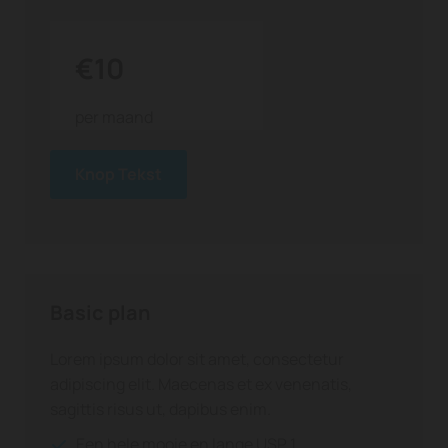
€10
per maand
Knop Tekst
Basic plan
Lorem ipsum dolor sit amet, consectetur
adipiscing elit. Maecenas et ex venenatis,
sagittis risus ut, dapibus enim.
Een hele mooie en lange USP 1