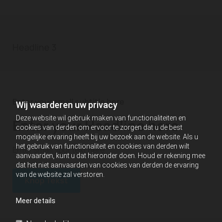
Headline 3
Enter your small subtitle here
Wij waarderen uw privacy
Deze website wil gebruik maken van functionaliteiten en
Enter your Headline here
cookies van derden om ervoor te zorgen dat u de best
mogelijke ervaring heeft bij uw bezoek aan de website. Als u
het gebruik van functionaliteit en cookies van derden wilt
Enter small spot text here
aanvaarden, kunt u dat hieronder doen. Houd er rekening mee
dat het niet aanvaarden van cookies van derden de ervaring
van de website zal verstoren.
Knop Tekst
Meer details