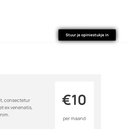
Stuur je opiniestukje in
€10
t, consectetur
et ex venenatis,
enim.
per maand