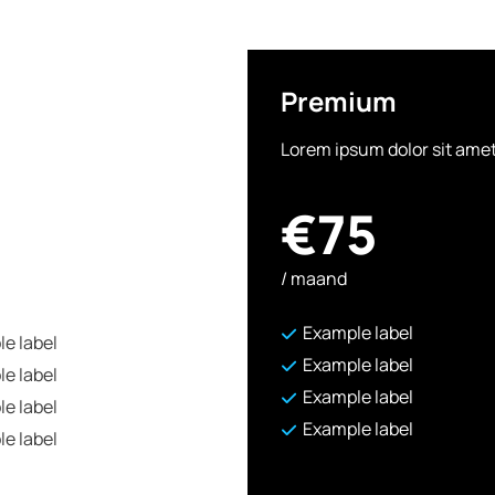
Premium
Lorem ipsum dolor sit ame
€75
/ maand
Example label
e label
Example label
e label
Example label
e label
Example label
e label