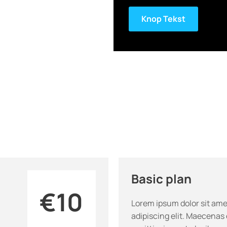
Knop Tekst
Basic plan
€10
Lorem ipsum dolor sit ame
adipiscing elit. Maecenas 