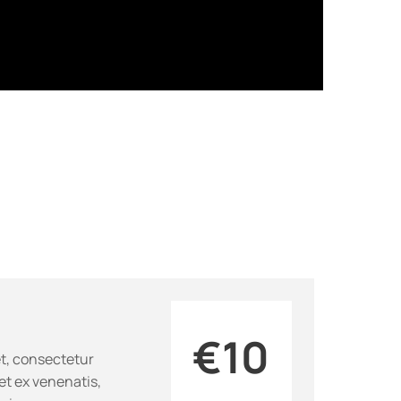
€10
t, consectetur
et ex venenatis,