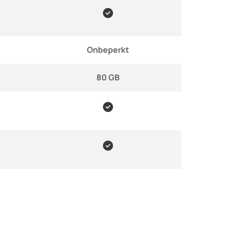

Onbeperkt
80 GB

