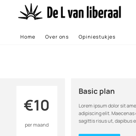
Home
Over ons
Opiniestukjes
Basic plan
€10
Lorem ipsum dolor sit ame
adipiscing elit. Maecenas 
sagittis risus ut, dapibus 
per maand