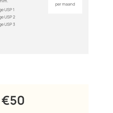
enim.
per maand
ge USP 1
ge USP 2
ge USP 3
€50