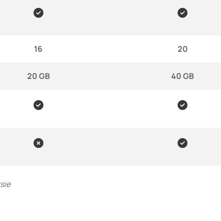


16
20
20 GB
40 GB




sie