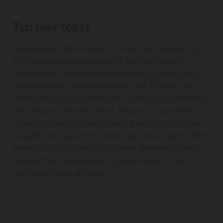
Typ hier tekst
Lorem ipsum dolor sit amet, consectetur adipiscing
elit. Maecenas et ex venenatis, sagittis risus ut,
dapibus enim. Nullam et fringilla lacus. Donec vitae
dignissim nunc, sed consectetur nisi. Proin auctor
lorem non pulvinar consequat. Vivamus feugiat metus
nec tellus pulvinar tincidunt. Mauris luctus maximus
convallis. Donec tincidunt nec ligula sit amet cursus.
Aliquam sed risus enim. Etiam eget iaculis diam. Morbi
pharetra lacinia dolor eget gravida. Aenean euismod
placerat felis, vel aliquam mi pharetra sed. In hac
habitasse platea dictumst.