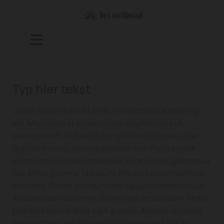
Typ hier tekst
Lorem ipsum dolor sit amet, consectetur adipiscing
elit. Maecenas et ex venenatis, sagittis risus ut,
dapibus enim. Nullam et fringilla lacus. Donec vitae
dignissim nunc, sed consectetur nisi. Proin auctor
lorem non pulvinar consequat. Vivamus feugiat metus
nec tellus pulvinar tincidunt. Mauris luctus maximus
convallis. Donec tincidunt nec ligula sit amet cursus.
Aliquam sed risus enim. Etiam eget iaculis diam. Morbi
pharetra lacinia dolor eget gravida. Aenean euismod
placerat felis, vel aliquam mi pharetra sed. In hac