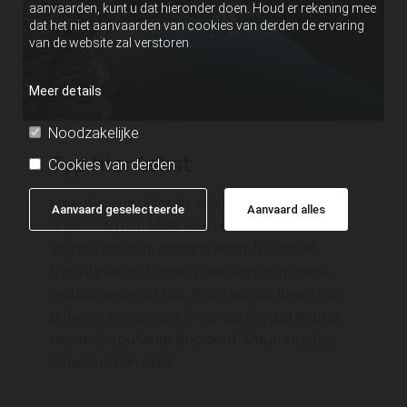
aanvaarden, kunt u dat hieronder doen. Houd er rekening mee
dat het niet aanvaarden van cookies van derden de ervaring
van de website zal verstoren.
Meer details
Noodzakelijke
Typ hier tekst
Cookies van derden
Lorem ipsum dolor sit amet, consectetur
Aanvaard geselecteerde
Aanvaard alles
adipiscing elit. Maecenas et ex venenatis,
sagittis risus ut, dapibus enim. Nullam et
fringilla lacus. Donec vitae dignissim nunc,
sed consectetur nisi. Proin auctor lorem non
pulvinar consequat. Vivamus feugiat metus
nec tellus pulvinar tincidunt. Mauris luctus
maximus convallis.