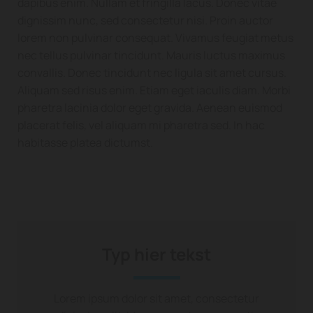
dapibus enim. Nullam et fringilla lacus. Donec vitae
dignissim nunc, sed consectetur nisi. Proin auctor
lorem non pulvinar consequat. Vivamus feugiat metus
nec tellus pulvinar tincidunt. Mauris luctus maximus
convallis. Donec tincidunt nec ligula sit amet cursus.
Aliquam sed risus enim. Etiam eget iaculis diam. Morbi
pharetra lacinia dolor eget gravida. Aenean euismod
placerat felis, vel aliquam mi pharetra sed. In hac
habitasse platea dictumst.
Typ hier tekst
Lorem ipsum dolor sit amet, consectetur