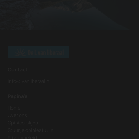
Contact
info@lvanliberaal.nl
Pagina's
Home
Over ons
Opiniestukjes
Stuur je opiniestuk in
Privacybeleid