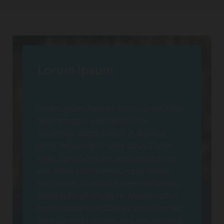
Lorum Ipsum
Lorem ipsum dolor sit amet, consectetur
adipiscing elit. Maecenas et ex
venenatis, sagittis risus ut, dapibus
enim. Nullam et fringilla lacus. Donec
vitae dignissim nunc, sed consectetur
nisi. Proin auctor lorem non pulvinar
consequat. Vivamus feugiat metus nec
tellus pulvinar tincidunt. Mauris luctus
maximus convallis. Donec tincidunt nec
ligula sit amet cursus. Aliquam sed risus