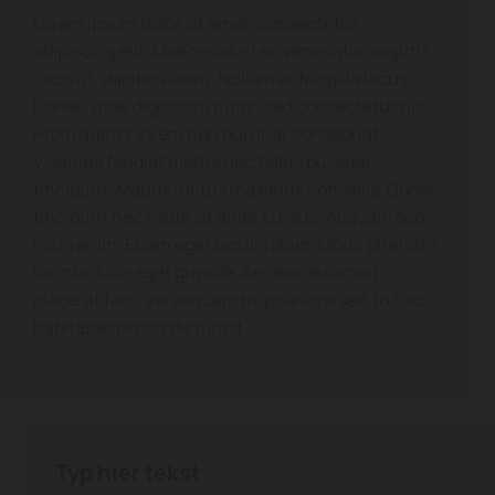
Lorem ipsum dolor sit amet, consectetur
adipiscing elit. Maecenas et ex venenatis, sagittis
risus ut, dapibus enim. Nullam et fringilla lacus.
Donec vitae dignissim nunc, sed consectetur nisi.
Proin auctor lorem non pulvinar consequat.
Vivamus feugiat metus nec tellus pulvinar
tincidunt. Mauris luctus maximus convallis. Donec
tincidunt nec ligula sit amet cursus. Aliquam sed
risus enim. Etiam eget iaculis diam. Morbi pharetra
lacinia dolor eget gravida. Aenean euismod
placerat felis, vel aliquam mi pharetra sed. In hac
habitasse platea dictumst.
Typ hier tekst