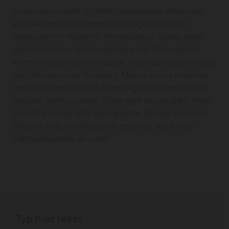
Lorem ipsum dolor sit amet, consectetur adipiscing
elit. Maecenas et ex venenatis, sagittis risus ut,
dapibus enim. Nullam et fringilla lacus. Donec vitae
dignissim nunc, sed consectetur nisi. Proin auctor
lorem non pulvinar consequat. Vivamus feugiat metus
nec tellus pulvinar tincidunt. Mauris luctus maximus
convallis. Donec tincidunt nec ligula sit amet cursus.
Aliquam sed risus enim. Etiam eget iaculis diam. Morbi
pharetra lacinia dolor eget gravida. Aenean euismod
placerat felis, vel aliquam mi pharetra sed. In hac
habitasse platea dictumst.
Typ hier tekst