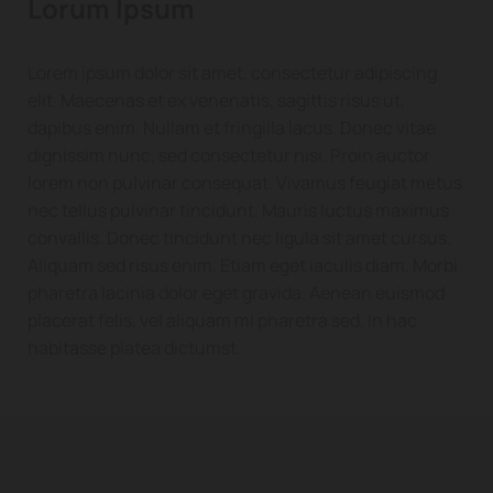
Lorum Ipsum
Lorem ipsum dolor sit amet, consectetur adipiscing
elit. Maecenas et ex venenatis, sagittis risus ut,
dapibus enim. Nullam et fringilla lacus. Donec vitae
dignissim nunc, sed consectetur nisi. Proin auctor
lorem non pulvinar consequat. Vivamus feugiat metus
nec tellus pulvinar tincidunt. Mauris luctus maximus
convallis. Donec tincidunt nec ligula sit amet cursus.
Aliquam sed risus enim. Etiam eget iaculis diam. Morbi
pharetra lacinia dolor eget gravida. Aenean euismod
placerat felis, vel aliquam mi pharetra sed. In hac
habitasse platea dictumst.