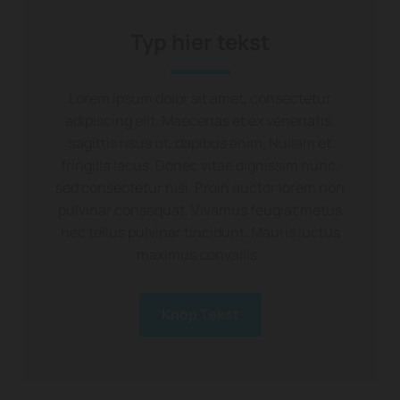
Typ hier tekst
Lorem ipsum dolor sit amet, consectetur
adipiscing elit. Maecenas et ex venenatis,
sagittis risus ut, dapibus enim. Nullam et
fringilla lacus. Donec vitae dignissim nunc,
sed consectetur nisi. Proin auctor lorem non
pulvinar consequat. Vivamus feugiat metus
nec tellus pulvinar tincidunt. Mauris luctus
maximus convallis.
Knop Tekst