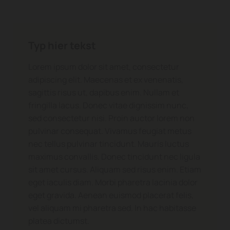
Typ hier tekst
Lorem ipsum dolor sit amet, consectetur
adipiscing elit. Maecenas et ex venenatis,
sagittis risus ut, dapibus enim. Nullam et
fringilla lacus. Donec vitae dignissim nunc,
sed consectetur nisi. Proin auctor lorem non
pulvinar consequat. Vivamus feugiat metus
nec tellus pulvinar tincidunt. Mauris luctus
maximus convallis. Donec tincidunt nec ligula
sit amet cursus. Aliquam sed risus enim. Etiam
eget iaculis diam. Morbi pharetra lacinia dolor
eget gravida. Aenean euismod placerat felis,
vel aliquam mi pharetra sed. In hac habitasse
platea dictumst.