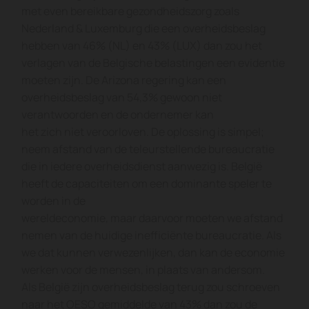
met even bereikbare gezondheidszorg zoals
Nederland & Luxemburg die een overheidsbeslag
hebben van 46% (NL) en 43% (LUX) dan zou het
verlagen van de Belgische belastingen een evidentie
moeten zijn. De Arizona regering kan een
overheidsbeslag van 54,3% gewoon niet
verantwoorden en de ondernemer kan
het zich niet veroorloven. De oplossing is simpel;
neem afstand van de teleurstellende bureaucratie
die in iedere overheidsdienst aanwezig is. België
heeft de capaciteiten om een dominante speler te
worden in de
wereldeconomie, maar daarvoor moeten we afstand
nemen van de huidige inefficiënte bureaucratie. Als
we dat kunnen verwezenlijken, dan kan de economie
werken voor de mensen, in plaats van andersom.
Als België zijn overheidsbeslag terug zou schroeven
naar het OESO gemiddelde van 43% dan zou de