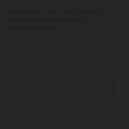
Van welvaart naar verstrikking: De
st
keerzijde van een monsterlijk
overheidsbeslag
05
België kent een van de hoogste overheidsbeslagen
Ge
ter wereld: in 2023 nam de overheid 54,3% van het
BBP (bruto binnenlands product), bijna 11% meer
dan het OESO gemiddelde. Dit betekent dat meer dan
Bi
de helft van alles wat we verdienen via belastingen
va
en sociale bijdragen naar de overheid gaat. Maar
ra
zelfs met deze middelen worstelt België met enkele
C
fundamentele uitdagingen. De overheid bouwt een
co
gigantische schuld op, de vergrijzing komt met rasse
te
schreden op ons af en de economie wordt steeds
Op
afhankelijker van
ro
staatsinterventie.
vl
Het woord ‘monsterlijk’ is geen retorische
pr