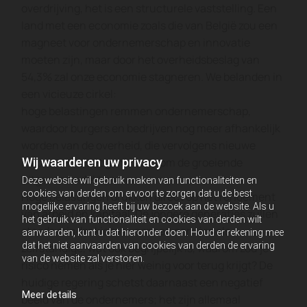
overdrijving, het is een structurele vaststelling. Een
Ra
land met een economie zoals die van België zou een
ee
magneet voor ondernemerschap en innovatie
ma
moeten zijn, maar door het overheidsbeslag van
en
54,3% zal onze economie stagneren. We belanden in
Da
een vicieuze cirkel:
on
hoge belastingen remmen ondernemerschap,
ga
waardoor burgers en bedrijven nog meer afhankelijk
ve
worden van de overheid, die vervolgens nieuwe
on
Wij waarderen uw privacy
inkomsten moet genereren om de groeiende
ee
uitgaven te dekken.
Deze website wil gebruik maken van functionaliteiten en
pa
cookies van derden om ervoor te zorgen dat u de best
Hoge belastingen drukken direct op het rendement
zo
mogelijke ervaring heeft bij uw bezoek aan de website. Als u
van arbeid en kapitaal. De jongere generaties zullen
co
het gebruik van functionaliteit en cookies van derden wilt
steeds minder kiezen voor een carrière als
aanvaarden, kunt u dat hieronder doen. Houd er rekening mee
dat het niet aanvaarden van cookies van derden de ervaring
zelfstandige, wat ook begrijpelijk is, waarom zou je
van de website zal verstoren.
risico nemen als je hier weinig voor terug krijgt? De
huidige regering schetst daarnaast een negatief
Meer details
beeld van de ondernemers; het zijn allemaal